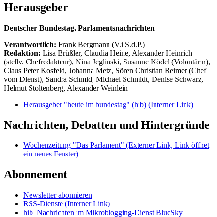
Herausgeber
Deutscher Bundestag, Parlamentsnachrichten
Verantwortlich:
Frank Bergmann (V.i.S.d.P.)
Redaktion:
Lisa Brüßler, Claudia Heine, Alexander Heinrich
(stellv. Chefredakteur), Nina Jeglinski,
Susanne Ködel (Volontärin),
Claus Peter Kosfeld, Johanna Metz, Sören Christian Reimer (Chef
vom Dienst), Sandra Schmid, Michael Schmidt, Denise Schwarz,
Helmut Stoltenberg, Alexander Weinlein
Herausgeber "heute im bundestag" (hib)
(Interner Link)
Nachrichten, Debatten und Hintergründe
Wochenzeitung "Das Parlament"
(Externer Link, Link öffnet
ein neues Fenster)
Abonnement
Newsletter abonnieren
RSS-Dienste
(Interner Link)
hib_Nachrichten im Mikroblogging-Dienst BlueSky