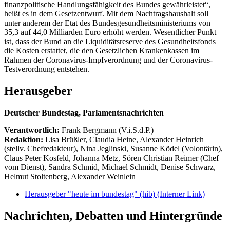
finanzpolitische Handlungsfähigkeit des Bundes gewährleistet“,
heißt es in dem Gesetzentwurf. Mit dem Nachtragshaushalt soll
unter anderem der Etat des Bundesgesundheitsministeriums von
35,3 auf 44,0 Milliarden Euro erhöht werden. Wesentlicher Punkt
ist, dass der Bund an die Liquiditätsreserve des Gesundheitsfonds
die Kosten erstattet, die den Gesetzlichen Krankenkassen im
Rahmen der Coronavirus-Impfverordnung und der Coronavirus-
Testverordnung entstehen.
Herausgeber
Deutscher Bundestag, Parlamentsnachrichten
Verantwortlich:
Frank Bergmann (V.i.S.d.P.)
Redaktion:
Lisa Brüßler, Claudia Heine, Alexander Heinrich
(stellv. Chefredakteur), Nina Jeglinski,
Susanne Ködel (Volontärin),
Claus Peter Kosfeld, Johanna Metz, Sören Christian Reimer (Chef
vom Dienst), Sandra Schmid, Michael Schmidt, Denise Schwarz,
Helmut Stoltenberg, Alexander Weinlein
Herausgeber "heute im bundestag" (hib)
(Interner Link)
Nachrichten, Debatten und Hintergründe