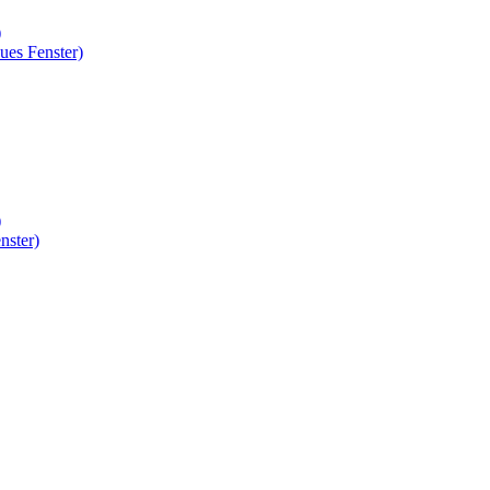
)
ues Fenster)
)
nster)