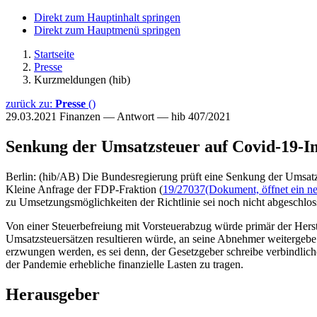
Direkt zum Hauptinhalt springen
Direkt zum Hauptmenü springen
Startseite
Presse
Kurzmeldungen (hib)
zurück zu:
Presse
()
29.03.2021
Finanzen — Antwort — hib 407/2021
Senkung der Umsatzsteuer auf Covid-19-Im
Berlin: (hib/AB) Die Bundesregierung prüft eine Senkung der Umsatzst
Kleine Anfrage der FDP-Fraktion (
19/27037
(Dokument, öffnet ein ne
zu Umsetzungsmöglichkeiten der Richtlinie sei noch nicht abgeschlos
Von einer Steuerbefreiung mit Vorsteuerabzug würde primär der Herstel
Umsatzsteuersätzen resultieren würde, an seine Abnehmer weitergebe o
erzwungen werden, es sei denn, der Gesetzgeber schreibe verbindli
der Pandemie erhebliche finanzielle Lasten zu tragen.
Herausgeber