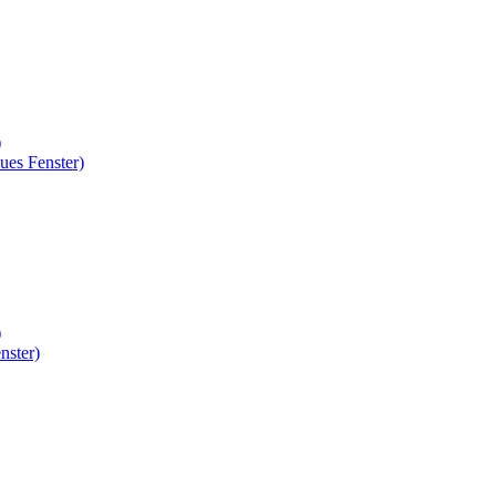
)
ues Fenster)
)
nster)