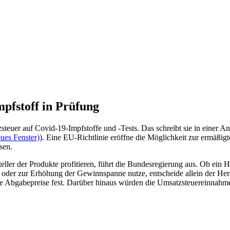
pfstoff in Prüfung
euer auf Covid-19-Impfstoffe und -Tests. Das schreibt sie in einer An
ues Fenster)
). Eine EU-Richtlinie eröffne die Möglichkeit zur ermäß
sen.
ler der Produkte profitieren, führt die Bundesregierung aus. Ob ein He
der zur Erhöhung der Gewinnspanne nutze, entscheide allein der Herste
che Abgabepreise fest. Darüber hinaus würden die Umsatzsteuereinnah