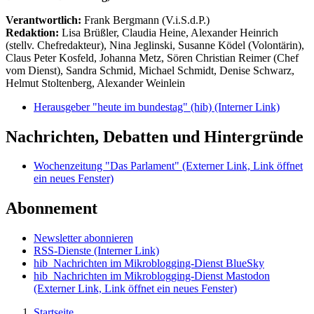
Verantwortlich:
Frank Bergmann (V.i.S.d.P.)
Redaktion:
Lisa Brüßler, Claudia Heine, Alexander Heinrich
(stellv. Chefredakteur), Nina Jeglinski,
Susanne Ködel (Volontärin),
Claus Peter Kosfeld, Johanna Metz, Sören Christian Reimer (Chef
vom Dienst), Sandra Schmid, Michael Schmidt, Denise Schwarz,
Helmut Stoltenberg, Alexander Weinlein
Herausgeber "heute im bundestag" (hib)
(Interner Link)
Nachrichten, Debatten und Hintergründe
Wochenzeitung "Das Parlament"
(Externer Link, Link öffnet
ein neues Fenster)
Abonnement
Newsletter abonnieren
RSS-Dienste
(Interner Link)
hib_Nachrichten im Mikroblogging-Dienst BlueSky
hib_Nachrichten im Mikroblogging-Dienst Mastodon
(Externer Link, Link öffnet ein neues Fenster)
Startseite