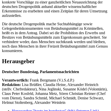
konkrete Vorschläge zu einer ganzheitlichen Neuausrichtung der
deutschen Drogenpolitik anhand aktueller wissenschaftlicher
Erkenntnisse zu erarbeiten und einen Zeitplan für deren Umsetzung
aufzustellen.
Die deutsche Drogenpolitik mache Suchtabhängige sowie
Gelegenheitskonsumenten von Betäubungsmittel zu Kriminellen,
heißt es in dem Antrag. Dabei sei die Prohibition des Erwerbs und
Besitzes von Betäubungsmitteln zum Eigenkonsum gescheitert. Sie
verhindere weder, dass Menschen suchtkrank werden und bleiben,
noch dass Menschen in ihrer Freizeit Betäubungsmittel zum Genuss
konsumieren.
Herausgeber
Deutscher Bundestag, Parlamentsnachrichten
Verantwortlich:
Frank Bergmann (V.i.S.d.P.)
Redaktion:
Lisa Brüßler, Claudia Heine, Alexander Heinrich
(stellv. Chefredakteur), Nina Jeglinski,
Susanne Ködel (Volontärin),
Claus Peter Kosfeld, Johanna Metz, Sören Christian Reimer (Chef
vom Dienst), Sandra Schmid, Michael Schmidt, Denise Schwarz,
Helmut Stoltenberg, Alexander Weinlein
Herausgeber "heute im bundestag" (hib)
(Interner Link)