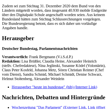
Zudem sei zum Stichtag 31. Dezember 2020 dem Bund von den
Ländern mitgeteilt worden, dass insgesamt 40.930 mobile Endgeräte
über den Digitalpakt Schule angeschafft worden seien. Aus keinem
Bundesland hätten zum Stichtag Schlussrechnungen vorgelegen.
Die Bundesregierung betont, dass es sich daher um vorläufige
Angaben handle.
Herausgeber
Deutscher Bundestag, Parlamentsnachrichten
Verantwortlich:
Frank Bergmann (V.i.S.d.P.)
Redaktion:
Lisa Brüßler, Claudia Heine, Alexander Heinrich
(stellv. Chefredakteur), Nina Jeglinski,
Susanne Ködel (Volontärin),
Claus Peter Kosfeld, Johanna Metz, Sören Christian Reimer (Chef
vom Dienst), Sandra Schmid, Michael Schmidt, Denise Schwarz,
Helmut Stoltenberg, Alexander Weinlein
Herausgeber "heute im bundestag" (hib)
(Interner Link)
Nachrichten, Debatten und Hintergründe
Wochenzeitung "Das Parlament"
(Externer Link, Link öffnet