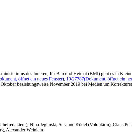
ministeriums des Inneren, für Bau und Heimat (BMI) geht es in Klein
okument, öffnet ein neues Fenster)
,
19/27787
(Dokument, öffnet ein ne
 im Oktober beziehungsweise November 2019 bei Medien um Korrekturen
 Chefredakteur), Nina Jeglinski,
Susanne Ködel (Volontärin),
Claus Pet
rg, Alexander Weinlein