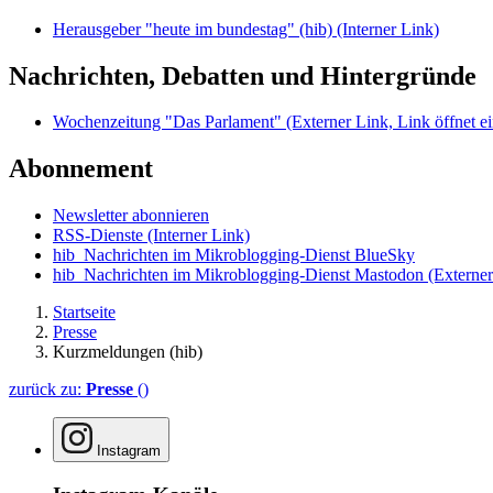
Herausgeber "heute im bundestag" (hib)
(Interner Link)
Nachrichten, Debatten und Hintergründe
Wochenzeitung "Das Parlament"
(Externer Link, Link öffnet ei
Abonnement
Newsletter abonnieren
RSS-Dienste
(Interner Link)
hib_Nachrichten im Mikroblogging-Dienst BlueSky
hib_Nachrichten im Mikroblogging-Dienst Mastodon
(Externer
Startseite
Presse
Kurzmeldungen (hib)
zurück zu:
Presse
()
Instagram