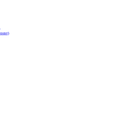
)
nster)