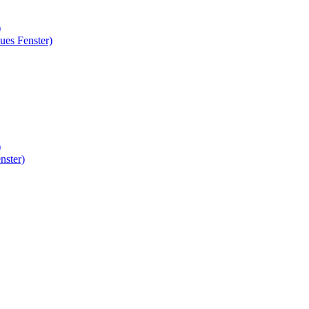
)
ues Fenster)
)
nster)