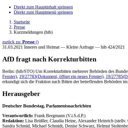
Direkt zum Hauptinhalt springen
Direkt zum Hauptmenü springen
Startseite
Presse
Kurzmeldungen (hib)
zurück zu:
Presse
()
31.03.2021
Inneres und Heimat — Kleine Anfrage — hib 424/2021
AfD fragt nach Korrekturbitten
Berlin: (hib/STO) Um Korrekturbitten mehrerer Behörden des Bundes
Fenster)
,
19/27783
(Dokument, öffnet ein neues Fenster)
,
19/27785
(D
erkundigt sich die Fraktion nach Bitten der betreffenden Behörden
Herausgeber
Deutscher Bundestag, Parlamentsnachrichten
Verantwortlich:
Frank Bergmann (V.i.S.d.P.)
Redaktion:
Lisa Brüßler, Claudia Heine, Alexander Heinrich (stellv.
Sandra Schmid, Michael Schmidt, Denise Schwarz, Helmut Stoltenbe