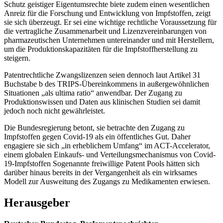
Schutz geistiger Eigentumsrechte biete zudem einen wesentlichen
Anreiz für die Forschung und Entwicklung von Impfstoffen, zeigt
sie sich überzeugt. Er sei eine wichtige rechtliche Voraussetzung für
die vertragliche Zusammenarbeit und Lizenzvereinbarungen von
pharmazeutischen Unternehmen untereinander und mit Herstellern,
um die Produktionskapazitäten für die Impfstoffherstellung zu
steigern.
Patentrechtliche Zwangslizenzen seien dennoch laut Artikel 31
Buchstabe b des TRIPS-Übereinkommens in außergewöhnlichen
Situationen „als ultima ratio“ anwendbar. Der Zugang zu
Produktionswissen und Daten aus klinischen Studien sei damit
jedoch noch nicht gewährleistet.
Die Bundesregierung betont, sie betrachte den Zugang zu
Impfstoffen gegen Covid-19 als ein öffentliches Gut. Daher
engagiere sie sich „in erheblichem Umfang“ im ACT-Accelerator,
einem globalen Einkaufs- und Verteilungsmechanismus von Covid-
19-Impfstoffen Sogenannte freiwillige Patent Pools hätten sich
darüber hinaus bereits in der Vergangenheit als ein wirksames
Modell zur Ausweitung des Zugangs zu Medikamenten erwiesen.
Herausgeber