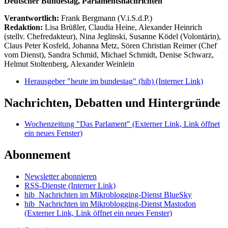
Deutscher Bundestag, Parlamentsnachrichten
Verantwortlich:
Frank Bergmann (V.i.S.d.P.)
Redaktion:
Lisa Brüßler, Claudia Heine, Alexander Heinrich
(stellv. Chefredakteur), Nina Jeglinski,
Susanne Ködel (Volontärin),
Claus Peter Kosfeld, Johanna Metz, Sören Christian Reimer (Chef
vom Dienst), Sandra Schmid, Michael Schmidt, Denise Schwarz,
Helmut Stoltenberg, Alexander Weinlein
Herausgeber "heute im bundestag" (hib)
(Interner Link)
Nachrichten, Debatten und Hintergründe
Wochenzeitung "Das Parlament"
(Externer Link, Link öffnet
ein neues Fenster)
Abonnement
Newsletter abonnieren
RSS-Dienste
(Interner Link)
hib_Nachrichten im Mikroblogging-Dienst BlueSky
hib_Nachrichten im Mikroblogging-Dienst Mastodon
(Externer Link, Link öffnet ein neues Fenster)