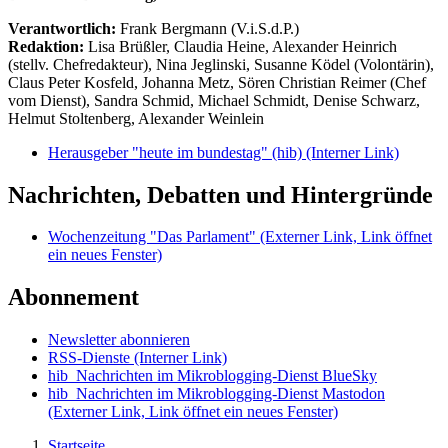
Verantwortlich:
Frank Bergmann (V.i.S.d.P.)
Redaktion:
Lisa Brüßler, Claudia Heine, Alexander Heinrich
(stellv. Chefredakteur), Nina Jeglinski,
Susanne Ködel (Volontärin),
Claus Peter Kosfeld, Johanna Metz, Sören Christian Reimer (Chef
vom Dienst), Sandra Schmid, Michael Schmidt, Denise Schwarz,
Helmut Stoltenberg, Alexander Weinlein
Herausgeber "heute im bundestag" (hib)
(Interner Link)
Nachrichten, Debatten und Hintergründe
Wochenzeitung "Das Parlament"
(Externer Link, Link öffnet
ein neues Fenster)
Abonnement
Newsletter abonnieren
RSS-Dienste
(Interner Link)
hib_Nachrichten im Mikroblogging-Dienst BlueSky
hib_Nachrichten im Mikroblogging-Dienst Mastodon
(Externer Link, Link öffnet ein neues Fenster)
Startseite