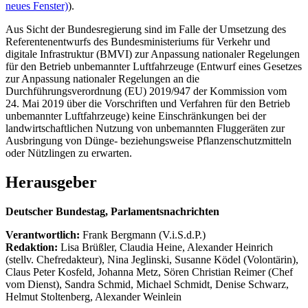
neues Fenster)
).
Aus Sicht der Bundesregierung sind im Falle der Umsetzung des
Referentenentwurfs des Bundesministeriums für Verkehr und
digitale Infrastruktur (BMVI) zur Anpassung nationaler Regelungen
für den Betrieb unbemannter Luftfahrzeuge (Entwurf eines Gesetzes
zur Anpassung nationaler Regelungen an die
Durchführungsverordnung (EU) 2019/947 der Kommission vom
24. Mai 2019 über die Vorschriften und Verfahren für den Betrieb
unbemannter Luftfahrzeuge) keine Einschränkungen bei der
landwirtschaftlichen Nutzung von unbemannten Fluggeräten zur
Ausbringung von Dünge- beziehungsweise Pflanzenschutzmitteln
oder Nützlingen zu erwarten.
Herausgeber
Deutscher Bundestag, Parlamentsnachrichten
Verantwortlich:
Frank Bergmann (V.i.S.d.P.)
Redaktion:
Lisa Brüßler, Claudia Heine, Alexander Heinrich
(stellv. Chefredakteur), Nina Jeglinski,
Susanne Ködel (Volontärin),
Claus Peter Kosfeld, Johanna Metz, Sören Christian Reimer (Chef
vom Dienst), Sandra Schmid, Michael Schmidt, Denise Schwarz,
Helmut Stoltenberg, Alexander Weinlein