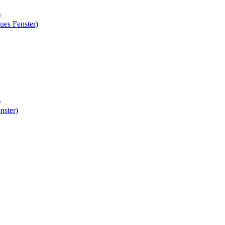
)
ues Fenster)
)
nster)