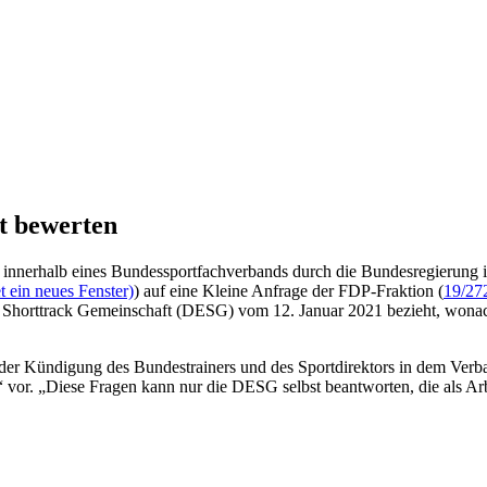
ht bewerten
nnerhalb eines Bundessportfachverbands durch die Bundesregierung is
 ein neues Fenster)
) auf eine Kleine Anfrage der FDP-Fraktion (
19/27
 und Shorttrack Gemeinschaft (DESG) vom 12. Januar 2021 bezieht, wo
i der Kündigung des Bundestrainers und des Sportdirektors in dem Ver
 vor. „Diese Fragen kann nur die DESG selbst beantworten, die als A