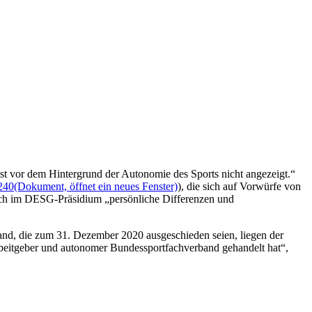
t vor dem Hintergrund der Autonomie des Sports nicht angezeigt.“
240
(Dokument, öffnet ein neues Fenster)
), die sich auf Vorwürfe von
nach im DESG-Präsidium „persönliche Differenzen und
band, die zum 31. Dezember 2020 ausgeschieden seien, liegen der
rbeitgeber und autonomer Bundessportfachverband gehandelt hat“,