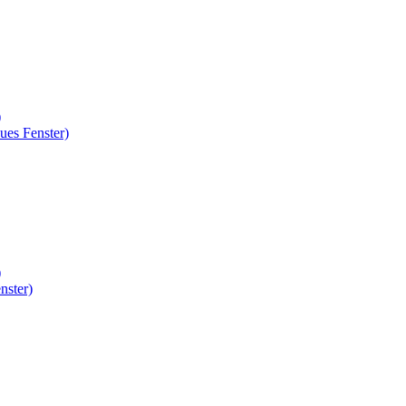
)
ues Fenster)
)
nster)