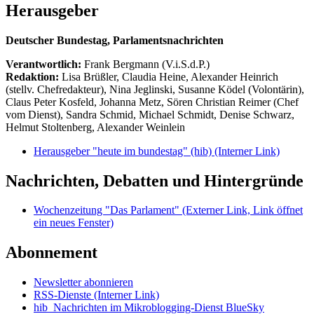
Herausgeber
Deutscher Bundestag, Parlamentsnachrichten
Verantwortlich:
Frank Bergmann (V.i.S.d.P.)
Redaktion:
Lisa Brüßler, Claudia Heine, Alexander Heinrich
(stellv. Chefredakteur), Nina Jeglinski,
Susanne Ködel (Volontärin),
Claus Peter Kosfeld, Johanna Metz, Sören Christian Reimer (Chef
vom Dienst), Sandra Schmid, Michael Schmidt, Denise Schwarz,
Helmut Stoltenberg, Alexander Weinlein
Herausgeber "heute im bundestag" (hib)
(Interner Link)
Nachrichten, Debatten und Hintergründe
Wochenzeitung "Das Parlament"
(Externer Link, Link öffnet
ein neues Fenster)
Abonnement
Newsletter abonnieren
RSS-Dienste
(Interner Link)
hib_Nachrichten im Mikroblogging-Dienst BlueSky