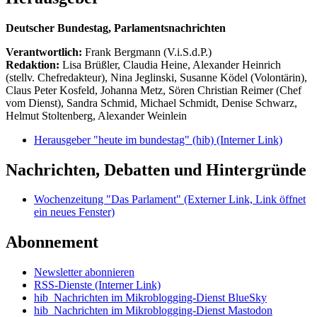
Deutscher Bundestag, Parlamentsnachrichten
Verantwortlich:
Frank Bergmann (V.i.S.d.P.)
Redaktion:
Lisa Brüßler, Claudia Heine, Alexander Heinrich
(stellv. Chefredakteur), Nina Jeglinski,
Susanne Ködel (Volontärin),
Claus Peter Kosfeld, Johanna Metz, Sören Christian Reimer (Chef
vom Dienst), Sandra Schmid, Michael Schmidt, Denise Schwarz,
Helmut Stoltenberg, Alexander Weinlein
Herausgeber "heute im bundestag" (hib)
(Interner Link)
Nachrichten, Debatten und Hintergründe
Wochenzeitung "Das Parlament"
(Externer Link, Link öffnet
ein neues Fenster)
Abonnement
Newsletter abonnieren
RSS-Dienste
(Interner Link)
hib_Nachrichten im Mikroblogging-Dienst BlueSky
hib_Nachrichten im Mikroblogging-Dienst Mastodon