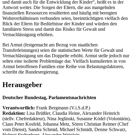
und damit auch für die Entwicklung der Kinder“, heißt es in der
Antwort weiter. Die Sorgen der Eltern, die aus mangelnden
finanziellen Ressourcen resultierten und häufig mit beengten
Wohnverhältnissen verbunden seien, beeinträchtigten vielfach den
Blick der Eltern für Bedürfnisse der Kinder und würden den
familiären Stress und damit das Risiko für Gewalt und
Vernachlässigung erhöhen.
Bei Armut (festgemacht am Bezug von staatlichen
Transferleistungen) seien die statistischen Werte für Gewalt und
Vernachlässigung um das Doppelte erhöht. Armut stelle jedoch nur
selten eine isolierte Problemlage dar. Vielfach kumulierten in von
Armut betroffenen Familien eine Reihe von Belastungsfaktoren,
schreibt die Bundesregierung.
Herausgeber
Deutscher Bundestag, Parlamentsnachrichten
Verantwortlich:
Frank Bergmann (V.i.S.d.P.)
Redaktion:
Lisa Brüßler, Claudia Heine, Alexander Heinrich
(stellv. Chefredakteur), Nina Jeglinski,
Susanne Ködel (Volontärin),
Claus Peter Kosfeld, Johanna Metz, Sören Christian Reimer (Chef
vom Dienst), Sandra Schmid, Michael Schmidt, Denise Schwarz,
Helmut Stoltenberg, Alexander Weinlein