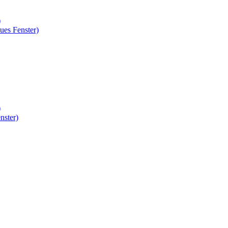
)
ues Fenster)
)
nster)