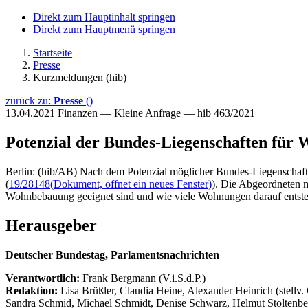
Direkt zum Hauptinhalt springen
Direkt zum Hauptmenü springen
Startseite
Presse
Kurzmeldungen (hib)
zurück zu:
Presse
()
13.04.2021
Finanzen — Kleine Anfrage — hib 463/2021
Potenzial der Bundes-Liegenschaften für
Berlin: (hib/AB) Nach dem Potenzial möglicher Bundes-Liegenschaft
(
19/28148
(Dokument, öffnet ein neues Fenster)
). Die Abgeordneten m
Wohnbebauung geeignet sind und wie viele Wohnungen darauf entstehe
Herausgeber
Deutscher Bundestag, Parlamentsnachrichten
Verantwortlich:
Frank Bergmann (V.i.S.d.P.)
Redaktion:
Lisa Brüßler, Claudia Heine, Alexander Heinrich (stellv.
Sandra Schmid, Michael Schmidt, Denise Schwarz, Helmut Stoltenbe