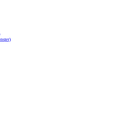
)
nster)