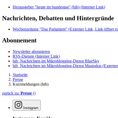
Herausgeber "heute im bundestag" (hib)
(Interner Link)
Nachrichten, Debatten und Hintergründe
Wochenzeitung "Das Parlament"
(Externer Link, Link öffnet ei
Abonnement
Newsletter abonnieren
RSS-Dienste
(Interner Link)
hib_Nachrichten im Mikroblogging-Dienst BlueSky
hib_Nachrichten im Mikroblogging-Dienst Mastodon
(Externer
Startseite
Presse
Kurzmeldungen (hib)
zurück zu:
Presse
()
Instagram