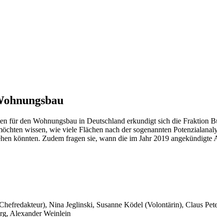
 Wohnungsbau
en für den Wohnungsbau in Deutschland erkundigt sich die Fraktion B
öchten wissen, wie viele Flächen nach der sogenannten Potenzialanal
n könnten. Zudem fragen sie, wann die im Jahr 2019 angekündigte Ana
 Chefredakteur), Nina Jeglinski,
Susanne Ködel (Volontärin),
Claus Pet
rg, Alexander Weinlein