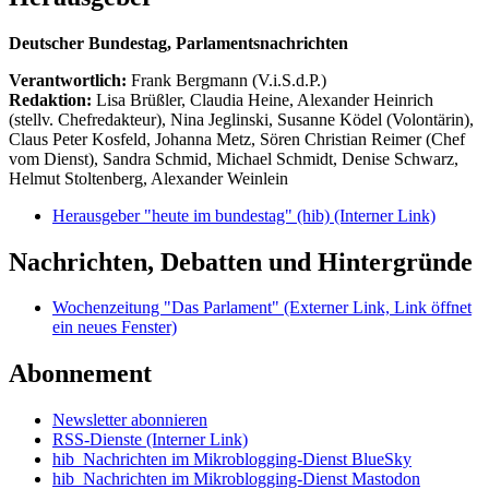
Deutscher Bundestag, Parlamentsnachrichten
Verantwortlich:
Frank Bergmann (V.i.S.d.P.)
Redaktion:
Lisa Brüßler, Claudia Heine, Alexander Heinrich
(stellv. Chefredakteur), Nina Jeglinski,
Susanne Ködel (Volontärin),
Claus Peter Kosfeld, Johanna Metz, Sören Christian Reimer (Chef
vom Dienst), Sandra Schmid, Michael Schmidt, Denise Schwarz,
Helmut Stoltenberg, Alexander Weinlein
Herausgeber "heute im bundestag" (hib)
(Interner Link)
Nachrichten, Debatten und Hintergründe
Wochenzeitung "Das Parlament"
(Externer Link, Link öffnet
ein neues Fenster)
Abonnement
Newsletter abonnieren
RSS-Dienste
(Interner Link)
hib_Nachrichten im Mikroblogging-Dienst BlueSky
hib_Nachrichten im Mikroblogging-Dienst Mastodon