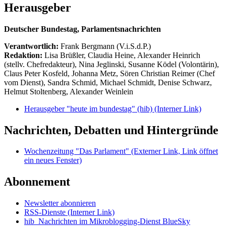
Herausgeber
Deutscher Bundestag, Parlamentsnachrichten
Verantwortlich:
Frank Bergmann (V.i.S.d.P.)
Redaktion:
Lisa Brüßler, Claudia Heine, Alexander Heinrich
(stellv. Chefredakteur), Nina Jeglinski,
Susanne Ködel (Volontärin),
Claus Peter Kosfeld, Johanna Metz, Sören Christian Reimer (Chef
vom Dienst), Sandra Schmid, Michael Schmidt, Denise Schwarz,
Helmut Stoltenberg, Alexander Weinlein
Herausgeber "heute im bundestag" (hib)
(Interner Link)
Nachrichten, Debatten und Hintergründe
Wochenzeitung "Das Parlament"
(Externer Link, Link öffnet
ein neues Fenster)
Abonnement
Newsletter abonnieren
RSS-Dienste
(Interner Link)
hib_Nachrichten im Mikroblogging-Dienst BlueSky