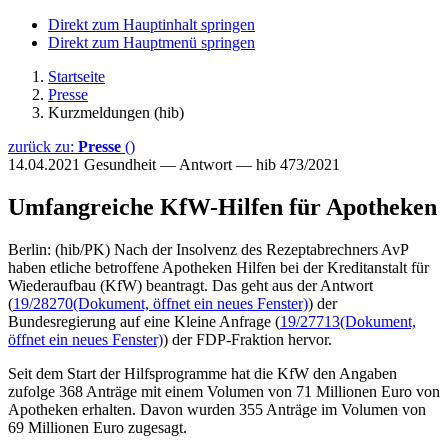
Direkt zum Hauptinhalt springen
Direkt zum Hauptmenü springen
Startseite
Presse
Kurzmeldungen (hib)
zurück zu:
Presse
()
14.04.2021
Gesundheit — Antwort — hib 473/2021
Umfangreiche KfW-Hilfen für Apotheken
Berlin: (hib/PK) Nach der Insolvenz des Rezeptabrechners AvP
haben etliche betroffene Apotheken Hilfen bei der Kreditanstalt für
Wiederaufbau (KfW) beantragt. Das geht aus der Antwort
(
19/28270
(Dokument, öffnet ein neues Fenster)
) der
Bundesregierung auf eine Kleine Anfrage (
19/27713
(Dokument,
öffnet ein neues Fenster)
) der FDP-Fraktion hervor.
Seit dem Start der Hilfsprogramme hat die KfW den Angaben
zufolge 368 Anträge mit einem Volumen von 71 Millionen Euro von
Apotheken erhalten. Davon wurden 355 Anträge im Volumen von
69 Millionen Euro zugesagt.