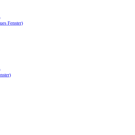
)
ues Fenster)
)
nster)