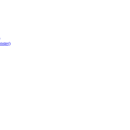
)
nster)