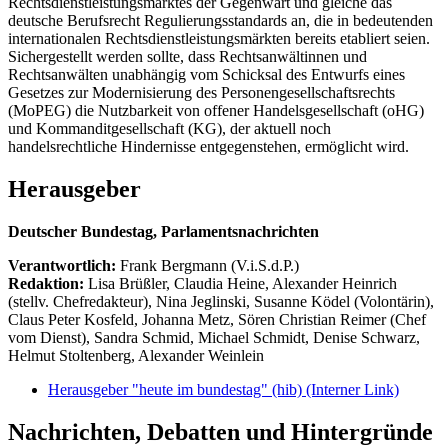
Rechtsdienstleistungsmarktes der Gegenwart und gleiche das
deutsche Berufsrecht Regulierungsstandards an, die in bedeutenden
internationalen Rechtsdienstleistungsmärkten bereits etabliert seien.
Sichergestellt werden sollte, dass Rechtsanwältinnen und
Rechtsanwälten unabhängig vom Schicksal des Entwurfs eines
Gesetzes zur Modernisierung des Personengesellschaftsrechts
(MoPEG) die Nutzbarkeit von offener Handelsgesellschaft (oHG)
und Kommanditgesellschaft (KG), der aktuell noch
handelsrechtliche Hindernisse entgegenstehen, ermöglicht wird.
Herausgeber
Deutscher Bundestag, Parlamentsnachrichten
Verantwortlich:
Frank Bergmann (V.i.S.d.P.)
Redaktion:
Lisa Brüßler, Claudia Heine, Alexander Heinrich
(stellv. Chefredakteur), Nina Jeglinski,
Susanne Ködel (Volontärin),
Claus Peter Kosfeld, Johanna Metz, Sören Christian Reimer (Chef
vom Dienst), Sandra Schmid, Michael Schmidt, Denise Schwarz,
Helmut Stoltenberg, Alexander Weinlein
Herausgeber "heute im bundestag" (hib)
(Interner Link)
Nachrichten, Debatten und Hintergründe