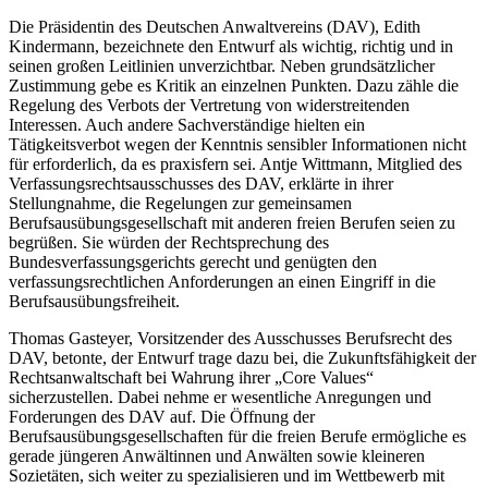
Die Präsidentin des Deutschen Anwaltvereins (DAV), Edith
Kindermann, bezeichnete den Entwurf als wichtig, richtig und in
seinen großen Leitlinien unverzichtbar. Neben grundsätzlicher
Zustimmung gebe es Kritik an einzelnen Punkten. Dazu zähle die
Regelung des Verbots der Vertretung von widerstreitenden
Interessen. Auch andere Sachverständige hielten ein
Tätigkeitsverbot wegen der Kenntnis sensibler Informationen nicht
für erforderlich, da es praxisfern sei. Antje Wittmann, Mitglied des
Verfassungsrechtsausschusses des DAV, erklärte in ihrer
Stellungnahme, die Regelungen zur gemeinsamen
Berufsausübungsgesellschaft mit anderen freien Berufen seien zu
begrüßen. Sie würden der Rechtsprechung des
Bundesverfassungsgerichts gerecht und genügten den
verfassungsrechtlichen Anforderungen an einen Eingriff in die
Berufsausübungsfreiheit.
Thomas Gasteyer, Vorsitzender des Ausschusses Berufsrecht des
DAV, betonte, der Entwurf trage dazu bei, die Zukunftsfähigkeit der
Rechtsanwaltschaft bei Wahrung ihrer „Core Values“
sicherzustellen. Dabei nehme er wesentliche Anregungen und
Forderungen des DAV auf. Die Öffnung der
Berufsausübungsgesellschaften für die freien Berufe ermögliche es
gerade jüngeren Anwältinnen und Anwälten sowie kleineren
Sozietäten, sich weiter zu spezialisieren und im Wettbewerb mit