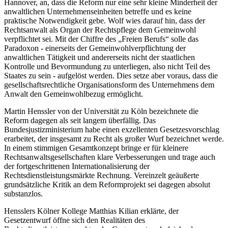
Hannover, an, dass die Reform nur eine sehr kleine Minderheit der
anwaltlichen Unternehmenseinheiten betreffe und es keine
praktische Notwendigkeit gebe. Wolf wies darauf hin, dass der
Rechtsanwalt als Organ der Rechtspflege dem Gemeinwohl
verpflichtet sei. Mit der Chiffre des „Freien Berufs“ solle das
Paradoxon - einerseits der Gemeinwohlverpflichtung der
anwaltlichen Tätigkeit und andererseits nicht der staatlichen
Kontrolle und Bevormundung zu unterliegen, also nicht Teil des
Staates zu sein - aufgelöst werden. Dies setze aber voraus, dass die
gesellschaftsrechtliche Organisationsform des Unternehmens dem
Anwalt den Gemeinwohlbezug ermöglicht.
Martin Henssler von der Universität zu Köln bezeichnete die
Reform dagegen als seit langem überfällig. Das
Bundesjustizministerium habe einen exzellenten Gesetzesvorschlag
erarbeitet, der insgesamt zu Recht als großer Wurf bezeichnet werde.
In einem stimmigen Gesamtkonzept bringe er für kleinere
Rechtsanwaltsgesellschaften klare Verbesserungen und trage auch
der fortgeschrittenen Internationalisierung der
Rechtsdienstleistungsmärkte Rechnung. Vereinzelt geäußerte
grundsätzliche Kritik an dem Reformprojekt sei dagegen absolut
substanzlos.
Hensslers Kölner Kollege Matthias Kilian erklärte, der
Gesetzentwurf öffne sich den Realitäten des