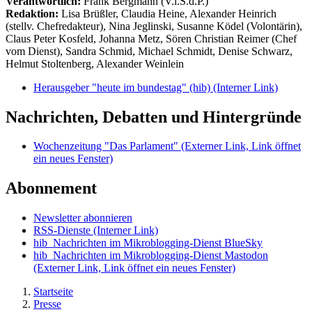
Verantwortlich:
Frank Bergmann (V.i.S.d.P.)
Redaktion:
Lisa Brüßler, Claudia Heine, Alexander Heinrich
(stellv. Chefredakteur), Nina Jeglinski,
Susanne Ködel (Volontärin),
Claus Peter Kosfeld, Johanna Metz, Sören Christian Reimer (Chef
vom Dienst), Sandra Schmid, Michael Schmidt, Denise Schwarz,
Helmut Stoltenberg, Alexander Weinlein
Herausgeber "heute im bundestag" (hib)
(Interner Link)
Nachrichten, Debatten und Hintergründe
Wochenzeitung "Das Parlament"
(Externer Link, Link öffnet
ein neues Fenster)
Abonnement
Newsletter abonnieren
RSS-Dienste
(Interner Link)
hib_Nachrichten im Mikroblogging-Dienst BlueSky
hib_Nachrichten im Mikroblogging-Dienst Mastodon
(Externer Link, Link öffnet ein neues Fenster)
Startseite
Presse