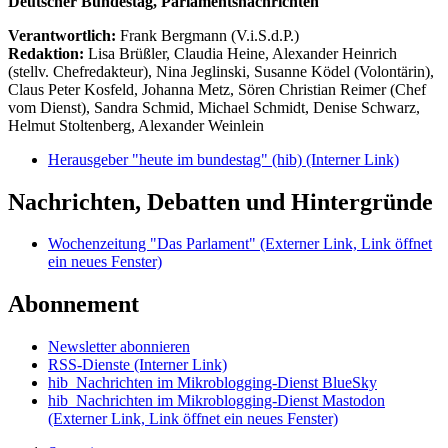
Deutscher Bundestag, Parlamentsnachrichten
Verantwortlich:
Frank Bergmann (V.i.S.d.P.)
Redaktion:
Lisa Brüßler, Claudia Heine, Alexander Heinrich
(stellv. Chefredakteur), Nina Jeglinski,
Susanne Ködel (Volontärin),
Claus Peter Kosfeld, Johanna Metz, Sören Christian Reimer (Chef
vom Dienst), Sandra Schmid, Michael Schmidt, Denise Schwarz,
Helmut Stoltenberg, Alexander Weinlein
Herausgeber "heute im bundestag" (hib)
(Interner Link)
Nachrichten, Debatten und Hintergründe
Wochenzeitung "Das Parlament"
(Externer Link, Link öffnet
ein neues Fenster)
Abonnement
Newsletter abonnieren
RSS-Dienste
(Interner Link)
hib_Nachrichten im Mikroblogging-Dienst BlueSky
hib_Nachrichten im Mikroblogging-Dienst Mastodon
(Externer Link, Link öffnet ein neues Fenster)