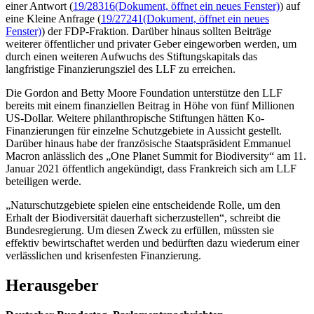
einer Antwort (
19/28316
(Dokument, öffnet ein neues Fenster)
) auf
eine Kleine Anfrage (
19/27241
(Dokument, öffnet ein neues
Fenster)
) der FDP-Fraktion. Darüber hinaus sollten Beiträge
weiterer öffentlicher und privater Geber eingeworben werden, um
durch einen weiteren Aufwuchs des Stiftungskapitals das
langfristige Finanzierungsziel des LLF zu erreichen.
Die Gordon and Betty Moore Foundation unterstütze den LLF
bereits mit einem finanziellen Beitrag in Höhe von fünf Millionen
US-Dollar. Weitere philanthropische Stiftungen hätten Ko-
Finanzierungen für einzelne Schutzgebiete in Aussicht gestellt.
Darüber hinaus habe der französische Staatspräsident Emmanuel
Macron anlässlich des „One Planet Summit for Biodiversity“ am 11.
Januar 2021 öffentlich angekündigt, dass Frankreich sich am LLF
beteiligen werde.
„Naturschutzgebiete spielen eine entscheidende Rolle, um den
Erhalt der Biodiversität dauerhaft sicherzustellen“, schreibt die
Bundesregierung. Um diesen Zweck zu erfüllen, müssten sie
effektiv bewirtschaftet werden und bedürften dazu wiederum einer
verlässlichen und krisenfesten Finanzierung.
Herausgeber