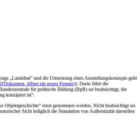
zeugs „Landshut“ und die Umsetzung eines Ausstellungskonzepts geht
2
(Dokument, öffnet ein neues Fenster)
). Darin führt die
Bundeszentrale für politische Bildung (BpB) sei beabsichtigt, die
g konzipiert ist“.
exe Objektgeschichte“ ernst genommen werden. Nicht beabsichtigt sei
torischer Sicht lediglich die Simulation von Authentizität darstellen