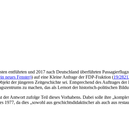
sten entführten und 2017 nach Deutschland überführten Passagierflug
in neues Fenster)
) auf eine Kleine Anfrage der FDP-Fraktion (
19/2821
bjekt der jüngeren Zeitgeschichte sei. Entsprechend des Auftrages der 
zentrums zu machen, das als Lernort der historisch-politischen Bildun
ist der Antwort zufolge Teil dieses Vorhabens. Dabei solle ihre „kompl
 1977, da dies „sowohl aus geschichtsdidaktischer als auch aus restaura