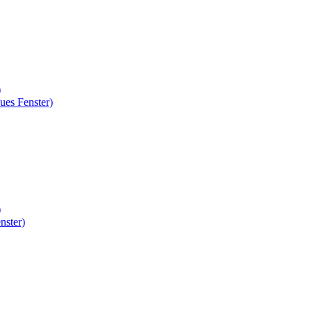
)
ues Fenster)
)
nster)