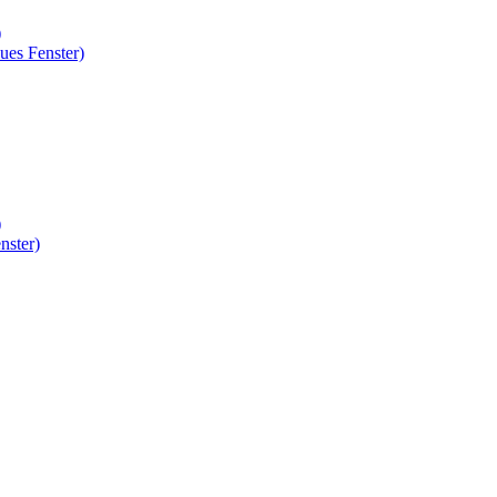
)
ues Fenster)
)
nster)