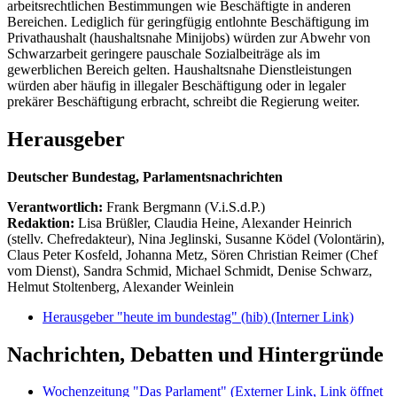
arbeitsrechtlichen Bestimmungen wie Beschäftigte in anderen
Bereichen. Lediglich für geringfügig entlohnte Beschäftigung im
Privathaushalt (haushaltsnahe Minijobs) würden zur Abwehr von
Schwarzarbeit geringere pauschale Sozialbeiträge als im
gewerblichen Bereich gelten. Haushaltsnahe Dienstleistungen
würden aber häufig in illegaler Beschäftigung oder in legaler
prekärer Beschäftigung erbracht, schreibt die Regierung weiter.
Herausgeber
Deutscher Bundestag, Parlamentsnachrichten
Verantwortlich:
Frank Bergmann (V.i.S.d.P.)
Redaktion:
Lisa Brüßler, Claudia Heine, Alexander Heinrich
(stellv. Chefredakteur), Nina Jeglinski,
Susanne Ködel (Volontärin),
Claus Peter Kosfeld, Johanna Metz, Sören Christian Reimer (Chef
vom Dienst), Sandra Schmid, Michael Schmidt, Denise Schwarz,
Helmut Stoltenberg, Alexander Weinlein
Herausgeber "heute im bundestag" (hib)
(Interner Link)
Nachrichten, Debatten und Hintergründe
Wochenzeitung "Das Parlament"
(Externer Link, Link öffnet