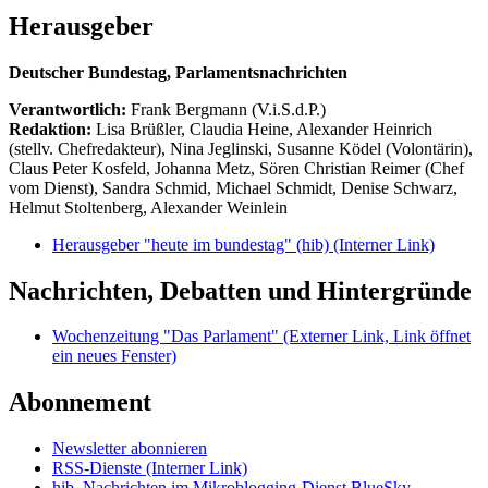
Herausgeber
Deutscher Bundestag, Parlamentsnachrichten
Verantwortlich:
Frank Bergmann (V.i.S.d.P.)
Redaktion:
Lisa Brüßler, Claudia Heine, Alexander Heinrich
(stellv. Chefredakteur), Nina Jeglinski,
Susanne Ködel (Volontärin),
Claus Peter Kosfeld, Johanna Metz, Sören Christian Reimer (Chef
vom Dienst), Sandra Schmid, Michael Schmidt, Denise Schwarz,
Helmut Stoltenberg, Alexander Weinlein
Herausgeber "heute im bundestag" (hib)
(Interner Link)
Nachrichten, Debatten und Hintergründe
Wochenzeitung "Das Parlament"
(Externer Link, Link öffnet
ein neues Fenster)
Abonnement
Newsletter abonnieren
RSS-Dienste
(Interner Link)
hib_Nachrichten im Mikroblogging-Dienst BlueSky