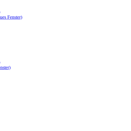
)
ues Fenster)
)
nster)