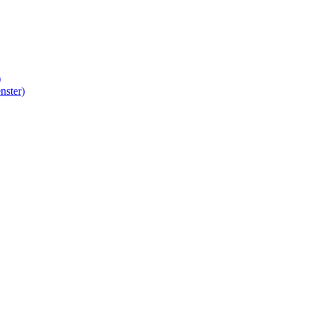
)
nster)