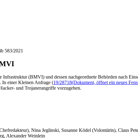
hib 583/2021
 BMVI
e Infrastruktur (BMVI) und dessen nachgeordnete Behörden nach Einsc
 In einer Kleinen Anfrage (
19/28718
(Dokument, öffnet ein neues Fens
acker- und Trojanerangriffe vorzugehen.
 Chefredakteur), Nina Jeglinski,
Susanne Ködel (Volontärin),
Claus Pet
rg, Alexander Weinlein