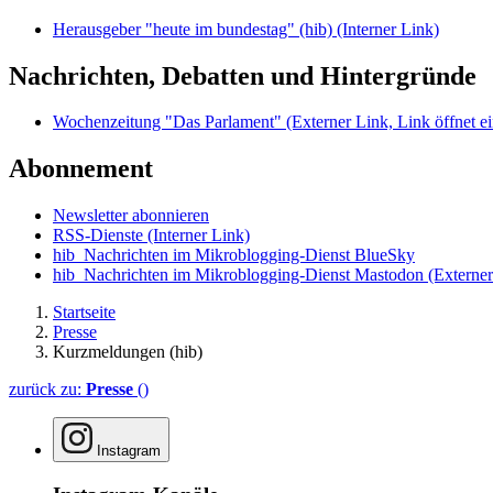
Herausgeber "heute im bundestag" (hib)
(Interner Link)
Nachrichten, Debatten und Hintergründe
Wochenzeitung "Das Parlament"
(Externer Link, Link öffnet ei
Abonnement
Newsletter abonnieren
RSS-Dienste
(Interner Link)
hib_Nachrichten im Mikroblogging-Dienst BlueSky
hib_Nachrichten im Mikroblogging-Dienst Mastodon
(Externer
Startseite
Presse
Kurzmeldungen (hib)
zurück zu:
Presse
()
Instagram