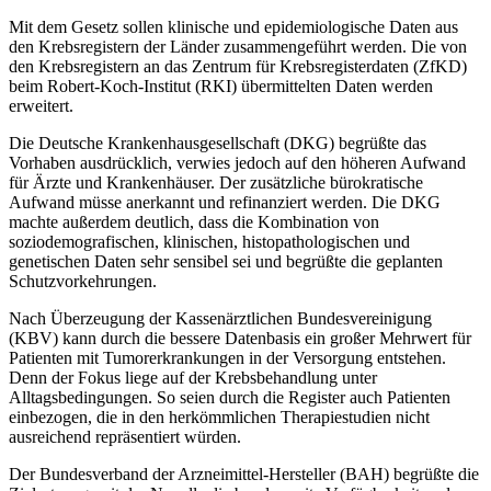
Mit dem Gesetz sollen klinische und epidemiologische Daten aus
den Krebsregistern der Länder zusammengeführt werden. Die von
den Krebsregistern an das Zentrum für Krebsregisterdaten (ZfKD)
beim Robert-Koch-Institut (RKI) übermittelten Daten werden
erweitert.
Die Deutsche Krankenhausgesellschaft (DKG) begrüßte das
Vorhaben ausdrücklich, verwies jedoch auf den höheren Aufwand
für Ärzte und Krankenhäuser. Der zusätzliche bürokratische
Aufwand müsse anerkannt und refinanziert werden. Die DKG
machte außerdem deutlich, dass die Kombination von
soziodemografischen, klinischen, histopathologischen und
genetischen Daten sehr sensibel sei und begrüßte die geplanten
Schutzvorkehrungen.
Nach Überzeugung der Kassenärztlichen Bundesvereinigung
(KBV) kann durch die bessere Datenbasis ein großer Mehrwert für
Patienten mit Tumorerkrankungen in der Versorgung entstehen.
Denn der Fokus liege auf der Krebsbehandlung unter
Alltagsbedingungen. So seien durch die Register auch Patienten
einbezogen, die in den herkömmlichen Therapiestudien nicht
ausreichend repräsentiert würden.
Der Bundesverband der Arzneimittel-Hersteller (BAH) begrüßte die