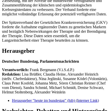
Zielsetzung, mit der Novelle die bundesweite Verfügbarkeit und
Zusammenführung der klinischen und epidemiologischen
Krebsregisterdaten zu verbessern. Der Verband forderte eine
möglichst vollständige Erfassung der potenziell verfügbaren Daten.
Der Spitzenverband der Gesetzlichen Krankenversicherung (GKV)
forderte die Aufnahme ergänzender Daten zu genetischen Markern
und bezüglich Nebenwirkungen der Therapie und der Beendigung
der Therapie. Diese Daten seien essentiell, um die
Langzeitsicherheit einer Therapie beurteilen zu können.
Herausgeber
Deutscher Bundestag, Parlamentsnachrichten
Verantwortlich:
Frank Bergmann (V.i.S.d.P.)
Redaktion:
Lisa Brüßler, Claudia Heine, Alexander Heinrich
(stellv. Chefredakteur), Nina Jeglinski,
Susanne Ködel (Volontärin),
Claus Peter Kosfeld, Johanna Metz, Sören Christian Reimer (Chef
vom Dienst), Sandra Schmid, Michael Schmidt, Denise Schwarz,
Helmut Stoltenberg, Alexander Weinlein
Herausgeber "heute im bundestag" (hib)
(Interner Link)
Nachrichten, Debatten und Hintergründe