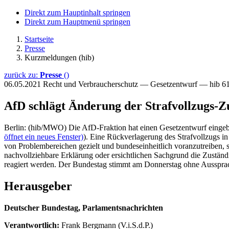
Direkt zum Hauptinhalt springen
Direkt zum Hauptmenü springen
Startseite
Presse
Kurzmeldungen (hib)
zurück zu:
Presse
()
06.05.2021
Recht und Verbraucherschutz — Gesetzentwurf — hib 6
AfD schlägt Änderung der Strafvollzugs-Z
Berlin: (hib/MWO) Die AfD-Fraktion hat einen Gesetzentwurf eingebr
öffnet ein neues Fenster)
). Eine Rückverlagerung des Strafvollzugs in
von Problembereichen gezielt und bundeseinheitlich voranzutreiben
nachvollziehbare Erklärung oder ersichtlichen Sachgrund die Zustän
reagiert werden. Der Bundestag stimmt am Donnerstag ohne Aussprac
Herausgeber
Deutscher Bundestag, Parlamentsnachrichten
Verantwortlich:
Frank Bergmann (V.i.S.d.P.)