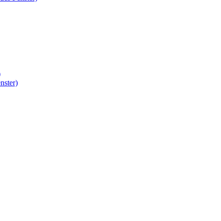
)
nster)