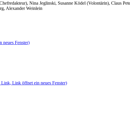
 Chefredakteur), Nina Jeglinski,
Susanne Ködel (Volontärin),
Claus Pet
rg, Alexander Weinlein
n neues Fenster)
 Link, Link öffnet ein neues Fenster)