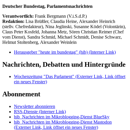
Deutscher Bundestag, Parlamentsnachrichten
Verantwortlich:
Frank Bergmann (V.i.S.d.P.)
Redaktion:
Lisa Brüßler, Claudia Heine, Alexander Heinrich
(stellv. Chefredakteur), Nina Jeglinski,
Susanne Ködel (Volontärin),
Claus Peter Kosfeld, Johanna Metz, Sören Christian Reimer (Chef
vom Dienst), Sandra Schmid, Michael Schmidt, Denise Schwarz,
Helmut Stoltenberg, Alexander Weinlein
Herausgeber "heute im bundestag" (hib)
(Interner Link)
Nachrichten, Debatten und Hintergründe
Wochenzeitung "Das Parlament"
(Externer Link, Link öffnet
ein neues Fenster)
Abonnement
Newsletter abonnieren
RSS-Dienste
(Interner Link)
hib_Nachrichten im Mikroblogging-Dienst BlueSky
hib_Nachrichten im Mikroblogging-Dienst Mastodon
(Externer Link, Link öffnet ein neues Fenster)