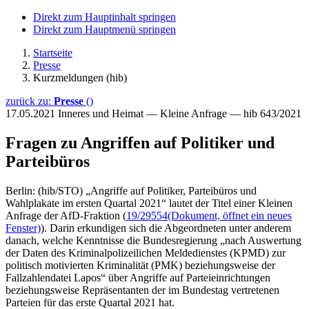
Direkt zum Hauptinhalt springen
Direkt zum Hauptmenü springen
Startseite
Presse
Kurzmeldungen (hib)
zurück zu:
Presse
()
17.05.2021
Inneres und Heimat — Kleine Anfrage — hib 643/2021
Fragen zu Angriffen auf Politiker und
Parteibüros
Berlin: (hib/STO) „Angriffe auf Politiker, Parteibüros und
Wahlplakate im ersten Quartal 2021“ lautet der Titel einer Kleinen
Anfrage der AfD-Fraktion (
19/29554
(Dokument, öffnet ein neues
Fenster)
). Darin erkundigen sich die Abgeordneten unter anderem
danach, welche Kenntnisse die Bundesregierung „nach Auswertung
der Daten des Kriminalpolizeilichen Meldedienstes (KPMD) zur
politisch motivierten Kriminalität (PMK) beziehungsweise der
Fallzahlendatei Lapos“ über Angriffe auf Parteieinrichtungen
beziehungsweise Repräsentanten der im Bundestag vertretenen
Parteien für das erste Quartal 2021 hat.