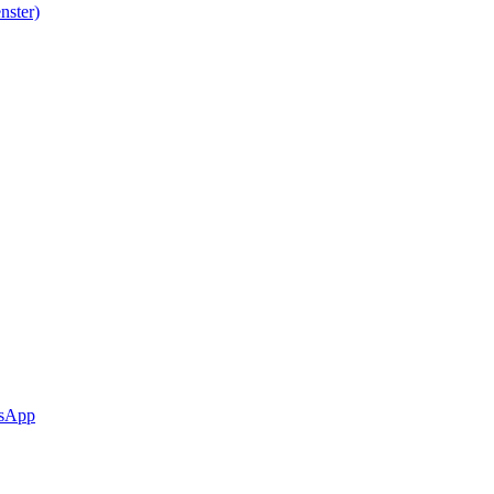
nster)
sApp