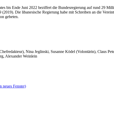
es bis Ende Juni 2022 beziffert die Bundesregierung auf rund 29 Mill
539 (2019). Die libanesische Regierung habe mit Schreiben an die Vere
non gebeten.
 Chefredakteur), Nina Jeglinski,
Susanne Ködel (Volontärin),
Claus Pet
rg, Alexander Weinlein
n neues Fenster)