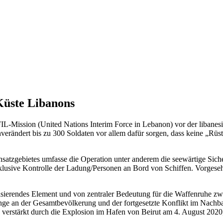
Küste Libanons
IL-Mission (United Nations Interim Force in Lebanon) vor der libanes
unverändert bis zu 300 Soldaten vor allem dafür sorgen, dass keine „R
atzgebietes umfasse die Operation unter anderem die seewärtige Sich
nklusive Kontrolle der Ladung/Personen an Bord von Schiffen. Vorgeseh
lisierendes Element und von zentraler Bedeutung für die Waffenruhe zw
linge an der Gesamtbevölkerung und der fortgesetzte Konflikt im Nachb
ise, verstärkt durch die Explosion im Hafen von Beirut am 4. August 20