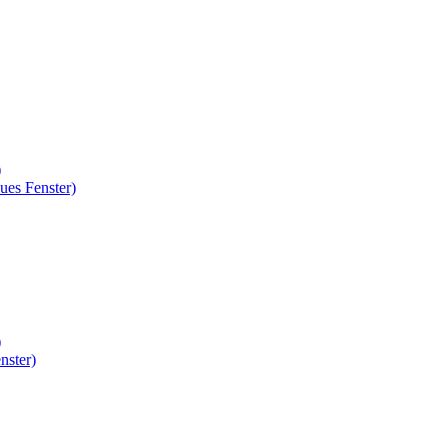
)
ues Fenster)
)
nster)