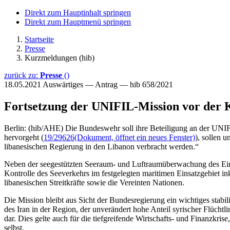
Direkt zum Hauptinhalt springen
Direkt zum Hauptmenü springen
Startseite
Presse
Kurzmeldungen (hib)
zurück zu:
Presse
()
18.05.2021
Auswärtiges — Antrag — hib 658/2021
Fortsetzung der UNIFIL-Mission vor der 
Berlin: (hib/AHE) Die Bundeswehr soll ihre Beteiligung an der UNIF
hervorgeht (
19/29626
(Dokument, öffnet ein neues Fenster)
), sollen 
libanesischen Regierung in den Libanon verbracht werden.“
Neben der seegestützten Seeraum- und Luftraumüberwachung des Eins
Kontrolle des Seeverkehrs im festgelegten maritimen Einsatzgebiet i
libanesischen Streitkräfte sowie die Vereinten Nationen.
Die Mission bleibt aus Sicht der Bundesregierung ein wichtiges stabi
des Iran in der Region, der unverändert hohe Anteil syrischer Flücht
dar. Dies gelte auch für die tiefgreifende Wirtschafts- und Finanzkr
selbst.