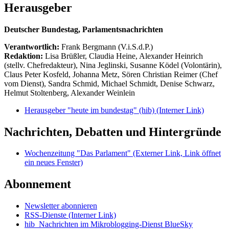
Herausgeber
Deutscher Bundestag, Parlamentsnachrichten
Verantwortlich:
Frank Bergmann (V.i.S.d.P.)
Redaktion:
Lisa Brüßler, Claudia Heine, Alexander Heinrich
(stellv. Chefredakteur), Nina Jeglinski,
Susanne Ködel (Volontärin),
Claus Peter Kosfeld, Johanna Metz, Sören Christian Reimer (Chef
vom Dienst), Sandra Schmid, Michael Schmidt, Denise Schwarz,
Helmut Stoltenberg, Alexander Weinlein
Herausgeber "heute im bundestag" (hib)
(Interner Link)
Nachrichten, Debatten und Hintergründe
Wochenzeitung "Das Parlament"
(Externer Link, Link öffnet
ein neues Fenster)
Abonnement
Newsletter abonnieren
RSS-Dienste
(Interner Link)
hib_Nachrichten im Mikroblogging-Dienst BlueSky