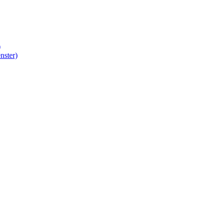
)
nster)