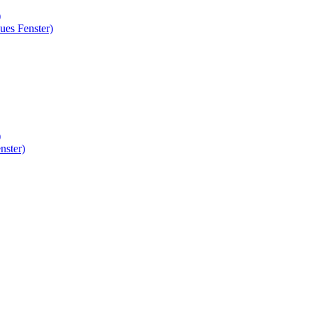
)
ues Fenster)
)
nster)