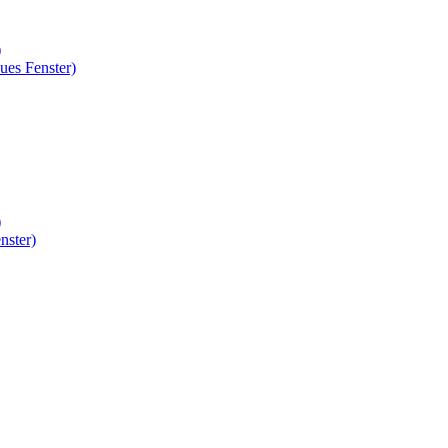
)
ues Fenster)
)
nster)