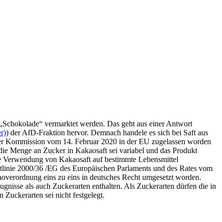
g „Schokolade“ vermarktet werden. Das geht aus einer Antwort
r)
) der AfD-Fraktion hervor. Demnach handele es sich bei Saft aus
der Kommission vom 14. Februar 2020 in der EU zugelassen worden
 die Menge an Zucker in Kakaosaft sei variabel und das Produkt
ie Verwendung von Kakaosaft auf bestimmte Lebensmittel
linie 2000/36 /EG des Europäischen Parlaments und des Rates vom
aoverordnung eins zu eins in deutsches Recht umgesetzt worden.
nisse als auch Zuckerarten enthalten. Als Zuckerarten dürfen die in
Zuckerarten sei nicht festgelegt.