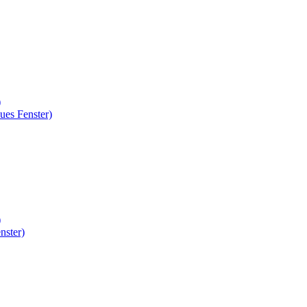
)
ues Fenster)
)
nster)