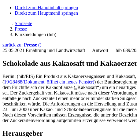
Direkt zum Hauptinhalt springen
Direkt zum Hauptmenü springen
Startseite
Presse
Kurzmeldungen (hib)
zurück zu:
Presse
()
25.05.2021
Ernährung und Landwirtschaft — Antwort — hib 689/20
Schokolade aus Kakaosaft und Kakaoerzeu
Berlin: (hib/EIS) Ein Produkt aus Kakaoerzeugnissen und Kakaosaft, 
(
19/28468
(Dokument, öffnet ein neues Fenster)
) der Bundesregierung
dem Fruchtfleisch der Kakaopflanze („Kakaosaft“) um ein neuartig
sei. Der Zuckergehalt von Kakaosaft müsse nach dieser Verordnung me
entfalte je nach Zuckeranteil einen mehr oder minder starken Süßg
beschränken würde. Die Anforderungen an die Herstellung und Zusa
23. Juni 2000 über Kakao- und Schokoladenerzeugnisse für die mensc
Nach diesen Vorschriften müssen Erzeugnisse, die unter der Bezeich
der Zuckerartenverordnung aufgeführten Erzeugnisse verwendet werden,
Herausgeber