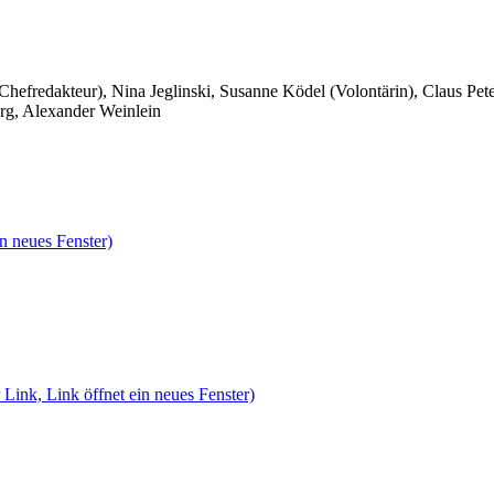
 Chefredakteur), Nina Jeglinski,
Susanne Ködel (Volontärin),
Claus Pet
rg, Alexander Weinlein
n neues Fenster)
 Link, Link öffnet ein neues Fenster)