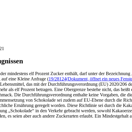
21
gnissen
der mindestens elf Prozent Zucker enthält, darf unter der Bezeichnun
 auf eine Kleine Anfrage (
19/28124
(Dokument, öffnet ein neues Fenste
es Lebensmittel, das mit der Durchführungsverordnung (EU) 2020/206 
hr als elf Prozent betragen. Eine Obergrenze bestehe nicht, das heißt
eschmack. Die Durchführungsverordnung enthalte keine Vorgaben, die d
mmensetzung von Schokolade sei zudem auf EU-Ebene durch die Richt
hliche Ernährung geregelt worden. Diese Richtlinie sei durch die Kak
nung „Schokolade“ in den Verkehr gebracht werden, sowohl Kakaoerzeug
 es seien aber auch andere Zuckerarten erlaubt. Ein Mindestgehalt an 