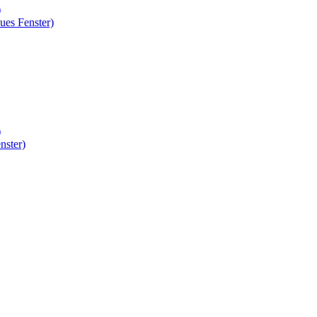
)
ues Fenster)
)
nster)