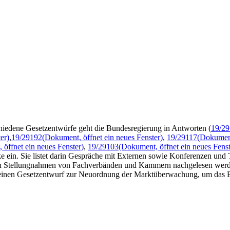
iedene Gesetzentwürfe geht die Bundesregierung in Antworten (
19/2
er)
,
19/29192
(Dokument, öffnet ein neues Fenster)
,
19/29117
(Dokument
öffnet ein neues Fenster)
,
19/29103
(Dokument, öffnet ein neues Fenst
ke ein. Sie listet darin Gespräche mit Externen sowie Konferenzen und
nen Stellungnahmen von Fachverbänden und Kammern nachgelesen werd
 einen Gesetzentwurf zur Neuordnung der Marktüberwachung, um das