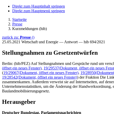
Direkt zum Hauptinhalt springen
Direkt zum Hauptmenü springen
Startseite
Presse
Kurzmeldungen (hib)
zurück zu:
Presse
()
25.05.2021
Wirtschaft und Energie — Antwort — hib 694/2021
Stellungnahmen zu Gesetzentwürfen
Berlin: (hib/PEZ) Auf Stellungnahmen und Gespräche rund um versch
öffnet ein neues Fenster)
,
19/29537
(Dokument, öffnet ein neues Fenst
(
19/29067
(Dokument, öffnet ein neues Fenster)
,
19/28950
(Dokument, 
19/28542
(Dokument, öffnet ein neues Fenster)
) der Fraktion Die Lin
zusammenkamen. Außerdem verweist sie auf Internetseiten, auf de
Unternehmensstatistiken, um die Änderung der Handwerksordnung,
Baulandmobilisierungsgesetz.
Herausgeber
Deutscher Bundestag, Parlamentsnachrichten