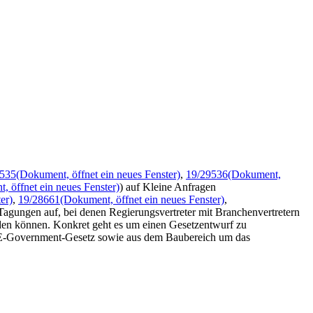
9535
(Dokument, öffnet ein neues Fenster)
,
19/29536
(Dokument,
, öffnet ein neues Fenster)
) auf Kleine Anfragen
er)
,
19/28661
(Dokument, öffnet ein neues Fenster)
,
 Tagungen auf, bei denen Regierungsvertreter mit Branchenvertretern
en können. Konkret geht es um einen Gesetzentwurf zu
 E-Government-Gesetz sowie aus dem Baubereich um das