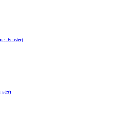
)
ues Fenster)
)
nster)