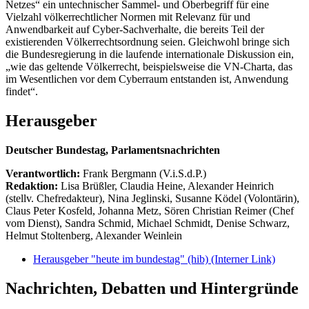
Netzes“ ein untechnischer Sammel- und Oberbegriff für eine
Vielzahl völkerrechtlicher Normen mit Relevanz für und
Anwendbarkeit auf Cyber-Sachverhalte, die bereits Teil der
existierenden Völkerrechtsordnung seien. Gleichwohl bringe sich
die Bundesregierung in die laufende internationale Diskussion ein,
„wie das geltende Völkerrecht, beispielsweise die VN-Charta, das
im Wesentlichen vor dem Cyberraum entstanden ist, Anwendung
findet“.
Herausgeber
Deutscher Bundestag, Parlamentsnachrichten
Verantwortlich:
Frank Bergmann (V.i.S.d.P.)
Redaktion:
Lisa Brüßler, Claudia Heine, Alexander Heinrich
(stellv. Chefredakteur), Nina Jeglinski,
Susanne Ködel (Volontärin),
Claus Peter Kosfeld, Johanna Metz, Sören Christian Reimer (Chef
vom Dienst), Sandra Schmid, Michael Schmidt, Denise Schwarz,
Helmut Stoltenberg, Alexander Weinlein
Herausgeber "heute im bundestag" (hib)
(Interner Link)
Nachrichten, Debatten und Hintergründe