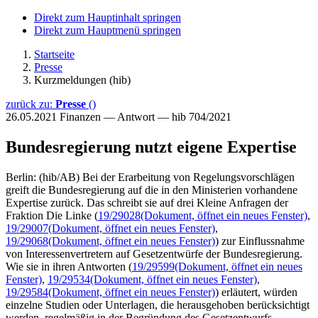
Direkt zum Hauptinhalt springen
Direkt zum Hauptmenü springen
Startseite
Presse
Kurzmeldungen (hib)
zurück zu:
Presse
()
26.05.2021
Finanzen — Antwort — hib 704/2021
Bundesregierung nutzt eigene Expertise
Berlin: (hib/AB) Bei der Erarbeitung von Regelungsvorschlägen
greift die Bundesregierung auf die in den Ministerien vorhandene
Expertise zurück. Das schreibt sie auf drei Kleine Anfragen der
Fraktion Die Linke (
19/29028
(Dokument, öffnet ein neues Fenster)
,
19/29007
(Dokument, öffnet ein neues Fenster)
,
19/29068
(Dokument, öffnet ein neues Fenster)
) zur Einflussnahme
von Interessenvertretern auf Gesetzentwürfe der Bundesregierung.
Wie sie in ihren Antworten (
19/29599
(Dokument, öffnet ein neues
Fenster)
,
19/29534
(Dokument, öffnet ein neues Fenster)
,
19/29584
(Dokument, öffnet ein neues Fenster)
) erläutert, würden
einzelne Studien oder Unterlagen, die herausgehoben berücksichtigt
werden, regelmäßig in der Begründung des Gesetzentwurfs