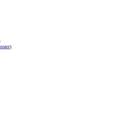
)
nster)