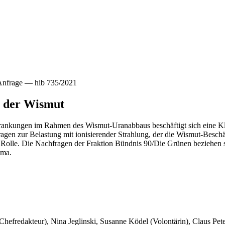
 Anfrage — hib 735/2021
i der Wismut
rankungen im Rahmen des Wismut-Uranabbaus beschäftigt sich eine Kl
gen zur Belastung mit ionisierender Strahlung, der die Wismut-Beschäf
olle. Die Nachfragen der Fraktion Bündnis 90/Die Grünen beziehen si
ema.
 Chefredakteur), Nina Jeglinski,
Susanne Ködel (Volontärin),
Claus Pet