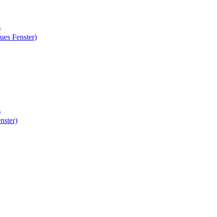
)
ues Fenster)
)
nster)