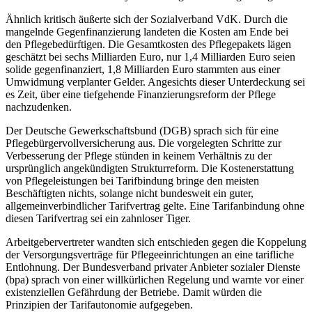
Ähnlich kritisch äußerte sich der Sozialverband VdK. Durch die
mangelnde Gegenfinanzierung landeten die Kosten am Ende bei
den Pflegebedürftigen. Die Gesamtkosten des Pflegepakets lägen
geschätzt bei sechs Milliarden Euro, nur 1,4 Milliarden Euro seien
solide gegenfinanziert, 1,8 Milliarden Euro stammten aus einer
Umwidmung verplanter Gelder. Angesichts dieser Unterdeckung sei
es Zeit, über eine tiefgehende Finanzierungsreform der Pflege
nachzudenken.
Der Deutsche Gewerkschaftsbund (DGB) sprach sich für eine
Pflegebürgervollversicherung aus. Die vorgelegten Schritte zur
Verbesserung der Pflege stünden in keinem Verhältnis zu der
ursprünglich angekündigten Strukturreform. Die Kostenerstattung
von Pflegeleistungen bei Tarifbindung bringe den meisten
Beschäftigten nichts, solange nicht bundesweit ein guter,
allgemeinverbindlicher Tarifvertrag gelte. Eine Tarifanbindung ohne
diesen Tarifvertrag sei ein zahnloser Tiger.
Arbeitgebervertreter wandten sich entschieden gegen die Koppelung
der Versorgungsverträge für Pflegeeinrichtungen an eine tarifliche
Entlohnung. Der Bundesverband privater Anbieter sozialer Dienste
(bpa) sprach von einer willkürlichen Regelung und warnte vor einer
existenziellen Gefährdung der Betriebe. Damit würden die
Prinzipien der Tarifautonomie aufgegeben.