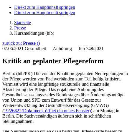
Direkt zum Hauptinhalt springen
Direkt zum Hauptmenü springen
Startseite
Presse
Kurzmeldungen (hib)
zurück zu:
Presse
()
07.06.2021
Gesundheit — Anhörung — hib 748/2021
Kritik an geplanter Pflegereform
Berlin: (hib/PK) Die von der Koalition geplanten Neuregelungen in
der Pflege werden von Fachverbänden zum Teil heftig kritisiert.
Vermisst wird eine langfristige strukturelle und finanzielle
Absicherung der Pflege. Das ergab eine Anhörung des
Gesundheitsausschusses des Bundestages über Änderungsanträge
von Union und SPD zum Entwurf für das Gesetz zur
Weiterentwicklung der Gesundheitsversorgung (GVWG)
(
19/26822
(Dokument, öffnet ein neues Fenster)
) am Montag in
Berlin. Die Sachverständigen äußerten sich in schriftlichen
Stellungnahmen.
Die Neuregelungen sollen dazu beitragen, Pflegekräfte besser zu