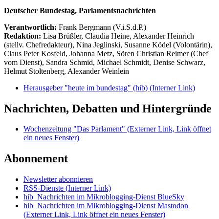
Deutscher Bundestag, Parlamentsnachrichten
Verantwortlich:
Frank Bergmann (V.i.S.d.P.)
Redaktion:
Lisa Brüßler, Claudia Heine, Alexander Heinrich
(stellv. Chefredakteur), Nina Jeglinski,
Susanne Ködel (Volontärin),
Claus Peter Kosfeld, Johanna Metz, Sören Christian Reimer (Chef
vom Dienst), Sandra Schmid, Michael Schmidt, Denise Schwarz,
Helmut Stoltenberg, Alexander Weinlein
Herausgeber "heute im bundestag" (hib)
(Interner Link)
Nachrichten, Debatten und Hintergründe
Wochenzeitung "Das Parlament"
(Externer Link, Link öffnet
ein neues Fenster)
Abonnement
Newsletter abonnieren
RSS-Dienste
(Interner Link)
hib_Nachrichten im Mikroblogging-Dienst BlueSky
hib_Nachrichten im Mikroblogging-Dienst Mastodon
(Externer Link, Link öffnet ein neues Fenster)