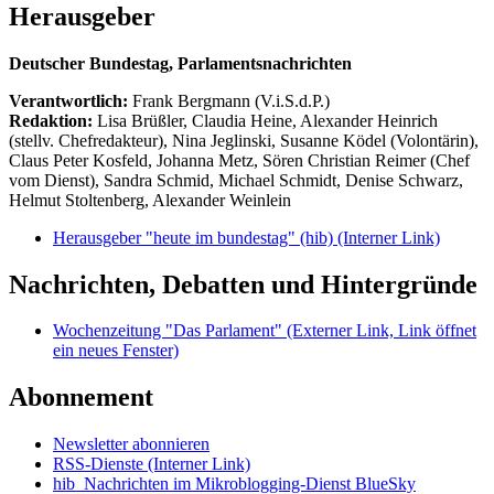
Herausgeber
Deutscher Bundestag, Parlamentsnachrichten
Verantwortlich:
Frank Bergmann (V.i.S.d.P.)
Redaktion:
Lisa Brüßler, Claudia Heine, Alexander Heinrich
(stellv. Chefredakteur), Nina Jeglinski,
Susanne Ködel (Volontärin),
Claus Peter Kosfeld, Johanna Metz, Sören Christian Reimer (Chef
vom Dienst), Sandra Schmid, Michael Schmidt, Denise Schwarz,
Helmut Stoltenberg, Alexander Weinlein
Herausgeber "heute im bundestag" (hib)
(Interner Link)
Nachrichten, Debatten und Hintergründe
Wochenzeitung "Das Parlament"
(Externer Link, Link öffnet
ein neues Fenster)
Abonnement
Newsletter abonnieren
RSS-Dienste
(Interner Link)
hib_Nachrichten im Mikroblogging-Dienst BlueSky