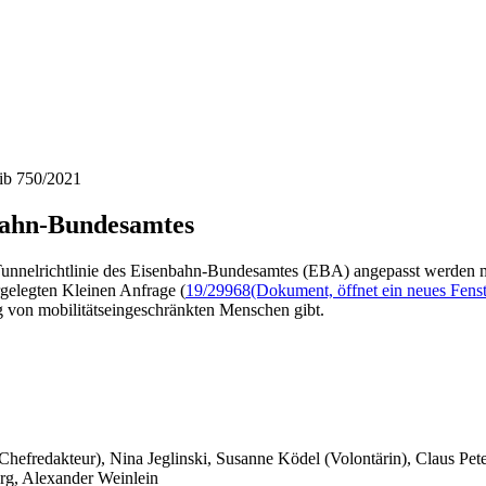
hib 750/2021
nbahn-Bundesamtes
 Tunnelrichtlinie des Eisenbahn-Bundesamtes (EBA) angepasst werden 
rgelegten Kleinen Anfrage (
19/29968
(Dokument, öffnet ein neues Fenst
 von mobilitätseingeschränkten Menschen gibt.
 Chefredakteur), Nina Jeglinski,
Susanne Ködel (Volontärin),
Claus Pet
rg, Alexander Weinlein