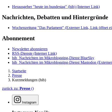
Herausgeber "heute im bundestag" (hib)
(Interner Link)
Nachrichten, Debatten und Hintergründe
Wochenzeitung "Das Parlament"
(Externer Link, Link öffnet ei
Abonnement
Newsletter abonnieren
RSS-Dienste
(Interner Link)
hib_Nachrichten im Mikroblogging-Dienst BlueSky
hib_Nachrichten im Mikroblogging-Dienst Mastodon
(Externer
Startseite
Presse
Kurzmeldungen (hib)
zurück zu:
Presse
()
Instagram