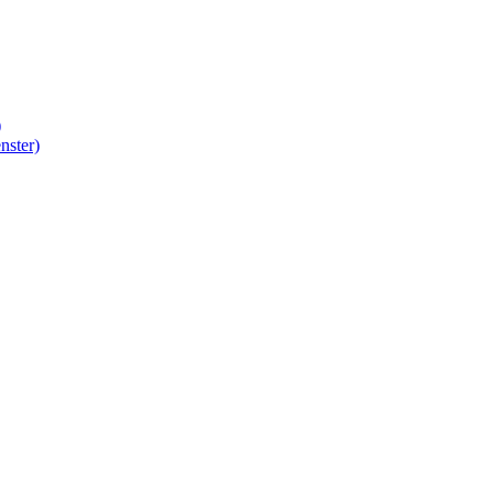
)
nster)