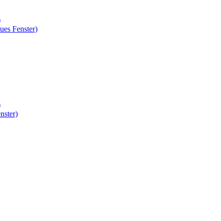
)
ues Fenster)
)
nster)