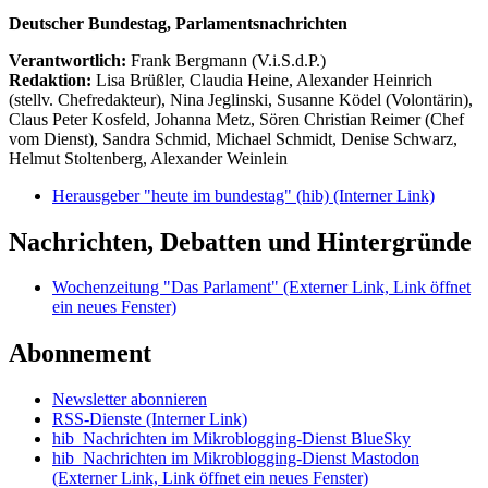
Deutscher Bundestag, Parlamentsnachrichten
Verantwortlich:
Frank Bergmann (V.i.S.d.P.)
Redaktion:
Lisa Brüßler, Claudia Heine, Alexander Heinrich
(stellv. Chefredakteur), Nina Jeglinski,
Susanne Ködel (Volontärin),
Claus Peter Kosfeld, Johanna Metz, Sören Christian Reimer (Chef
vom Dienst), Sandra Schmid, Michael Schmidt, Denise Schwarz,
Helmut Stoltenberg, Alexander Weinlein
Herausgeber "heute im bundestag" (hib)
(Interner Link)
Nachrichten, Debatten und Hintergründe
Wochenzeitung "Das Parlament"
(Externer Link, Link öffnet
ein neues Fenster)
Abonnement
Newsletter abonnieren
RSS-Dienste
(Interner Link)
hib_Nachrichten im Mikroblogging-Dienst BlueSky
hib_Nachrichten im Mikroblogging-Dienst Mastodon
(Externer Link, Link öffnet ein neues Fenster)