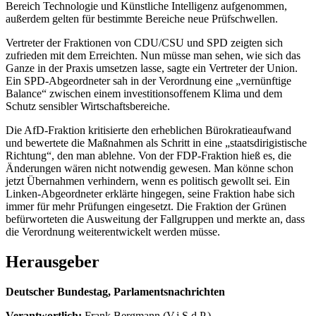
Bereich Technologie und Künstliche Intelligenz aufgenommen,
außerdem gelten für bestimmte Bereiche neue Prüfschwellen.
Vertreter der Fraktionen von CDU/CSU und SPD zeigten sich
zufrieden mit dem Erreichten. Nun müsse man sehen, wie sich das
Ganze in der Praxis umsetzen lasse, sagte ein Vertreter der Union.
Ein SPD-Abgeordneter sah in der Verordnung eine „vernünftige
Balance“ zwischen einem investitionsoffenem Klima und dem
Schutz sensibler Wirtschaftsbereiche.
Die AfD-Fraktion kritisierte den erheblichen Bürokratieaufwand
und bewertete die Maßnahmen als Schritt in eine „staatsdirigistische
Richtung“, den man ablehne. Von der FDP-Fraktion hieß es, die
Änderungen wären nicht notwendig gewesen. Man könne schon
jetzt Übernahmen verhindern, wenn es politisch gewollt sei. Ein
Linken-Abgeordneter erklärte hingegen, seine Fraktion habe sich
immer für mehr Prüfungen eingesetzt. Die Fraktion der Grünen
befürworteten die Ausweitung der Fallgruppen und merkte an, dass
die Verordnung weiterentwickelt werden müsse.
Herausgeber
Deutscher Bundestag, Parlamentsnachrichten
Verantwortlich:
Frank Bergmann (V.i.S.d.P.)