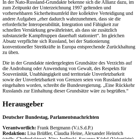
In der Nato-Russland-Grundakte bekenne sich die Allianz dazu, im
zum Zeitpunkt der Unterzeichnung 1997 geltenden und
vorhersehbaren Sicherheitsumfeld ihre kollektive Verteidigung und
andere Aufgaben „eher dadurch wahrzunehmen, dass sie die
erforderliche Interoperabilität, Integration und Fähigkeit zur
schnellen Verstärkung gewährleistet, als dass sie zusätzlich
substanzielle Kampftruppen dauerhaft stationiert“. Im gleichen
Absatz verpflichte sich Russland, bei der Stationierung
konventioneller Streitkräfte in Europa entsprechende Zurückhaltung
zu üben.
Die in der Grundakte niedergelegten Grundsätze des Verzichts auf
die Androhung oder Anwendung von Gewalt, des Respekts für
Souveränität, Unabhängigkeit und territoriale Unverletzbarkeit
sowie der Unverletzbarkeit von Grenzen seien von Russland nicht
eingehalten worden, schreibt die Bundesregierung. „Eine Rückkehr
Russlands zur Einhaltung dieser Grundsätze wäre zu begrüßen.“
Herausgeber
Deutscher Bundestag, Parlamentsnachrichten
Verantwortlich:
Frank Bergmann (V.i.S.d.P.)
Redaktion:
Lisa Brüßler, Claudia Heine, Alexander Heinrich
(stellv. Chefredakteur), Nina Jeglinski,
Susanne Ködel (Volontärin),