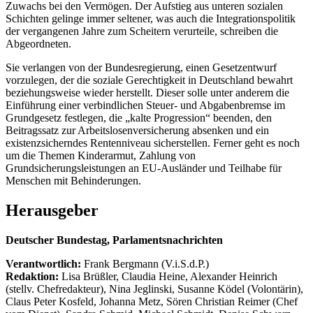
Zuwachs bei den Vermögen. Der Aufstieg aus unteren sozialen
Schichten gelinge immer seltener, was auch die Integrationspolitik
der vergangenen Jahre zum Scheitern verurteile, schreiben die
Abgeordneten.
Sie verlangen von der Bundesregierung, einen Gesetzentwurf
vorzulegen, der die soziale Gerechtigkeit in Deutschland bewahrt
beziehungsweise wieder herstellt. Dieser solle unter anderem die
Einführung einer verbindlichen Steuer- und Abgabenbremse im
Grundgesetz festlegen, die „kalte Progression“ beenden, den
Beitragssatz zur Arbeitslosenversicherung absenken und ein
existenzsicherndes Rentenniveau sicherstellen. Ferner geht es noch
um die Themen Kinderarmut, Zahlung von
Grundsicherungsleistungen an EU-Ausländer und Teilhabe für
Menschen mit Behinderungen.
Herausgeber
Deutscher Bundestag, Parlamentsnachrichten
Verantwortlich:
Frank Bergmann (V.i.S.d.P.)
Redaktion:
Lisa Brüßler, Claudia Heine, Alexander Heinrich
(stellv. Chefredakteur), Nina Jeglinski,
Susanne Ködel (Volontärin),
Claus Peter Kosfeld, Johanna Metz, Sören Christian Reimer (Chef