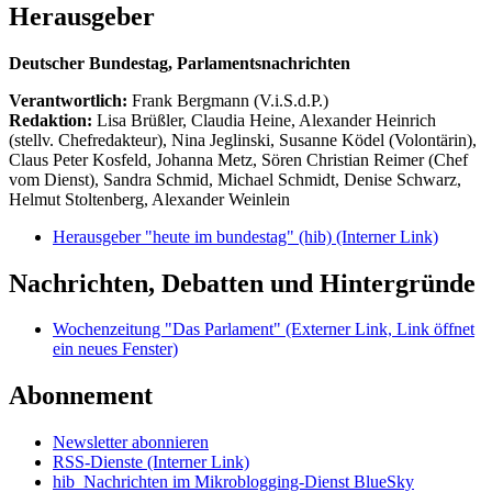
Herausgeber
Deutscher Bundestag, Parlamentsnachrichten
Verantwortlich:
Frank Bergmann (V.i.S.d.P.)
Redaktion:
Lisa Brüßler, Claudia Heine, Alexander Heinrich
(stellv. Chefredakteur), Nina Jeglinski,
Susanne Ködel (Volontärin),
Claus Peter Kosfeld, Johanna Metz, Sören Christian Reimer (Chef
vom Dienst), Sandra Schmid, Michael Schmidt, Denise Schwarz,
Helmut Stoltenberg, Alexander Weinlein
Herausgeber "heute im bundestag" (hib)
(Interner Link)
Nachrichten, Debatten und Hintergründe
Wochenzeitung "Das Parlament"
(Externer Link, Link öffnet
ein neues Fenster)
Abonnement
Newsletter abonnieren
RSS-Dienste
(Interner Link)
hib_Nachrichten im Mikroblogging-Dienst BlueSky