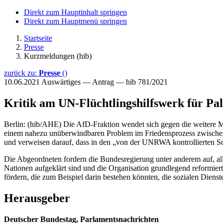
Direkt zum Hauptinhalt springen
Direkt zum Hauptmenü springen
Startseite
Presse
Kurzmeldungen (hib)
zurück zu:
Presse
()
10.06.2021
Auswärtiges — Antrag — hib 781/2021
Kritik am UN-Flüchtlingshilfswerk für Pal
Berlin: (hib/AHE) Die AfD-Fraktion wendet sich gegen die weitere M
einem nahezu unüberwindbaren Problem im Friedensprozess zwischen I
und verweisen darauf, dass in den „von der UNRWA kontrollierten Sch
Die Abgeordneten fordern die Bundesregierung unter anderem auf, a
Nationen aufgeklärt sind und die Organisation grundlegend reformier
fördern, die zum Beispiel darin bestehen könnten, die sozialen Die
Herausgeber
Deutscher Bundestag, Parlamentsnachrichten