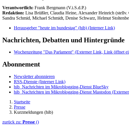
Verantwortlich:
Frank Bergmann (V.i.S.d.P.)
Redaktion:
Lisa Brüßler, Claudia Heine, Alexander Heinrich (stellv.
Sandra Schmid, Michael Schmidt, Denise Schwarz, Helmut Stoltenbe
Herausgeber "heute im bundestag" (hib)
(Interner Link)
Nachrichten, Debatten und Hintergründe
Wochenzeitung "Das Parlament"
(Externer Link, Link öffnet ei
Abonnement
Newsletter abonnieren
RSS-Dienste
(Interner Link)
hib_Nachrichten im Mikroblogging-Dienst BlueSky
hib_Nachrichten im Mikroblogging-Dienst Mastodon
(Externer
Startseite
Presse
Kurzmeldungen (hib)
zurück zu:
Presse
()