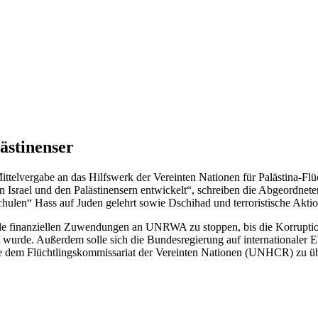
ästinenser
ittelvergabe an das Hilfswerk der Vereinten Nationen für Palästina-
srael und den Palästinensern entwickelt“, schreiben die Abgeordnete
ulen“ Hass auf Juden gelehrt sowie Dschihad und terroristische Aktion
lle finanziellen Zuwendungen an UNRWA zu stoppen, bis die Korruptio
t wurde. Außerdem solle sich die Bundesregierung auf internationaler 
nste dem Flüchtlingskommissariat der Vereinten Nationen (UNHCR) zu üb