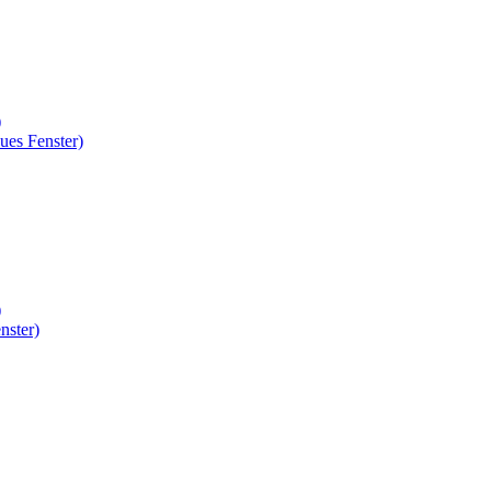
)
ues Fenster)
)
nster)