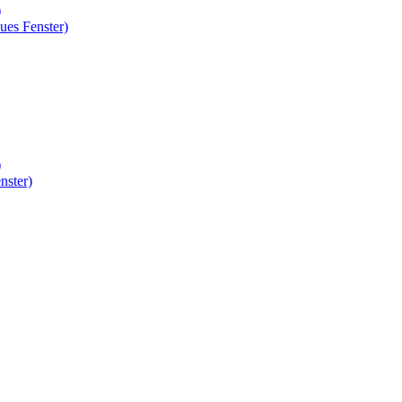
)
ues Fenster)
)
nster)