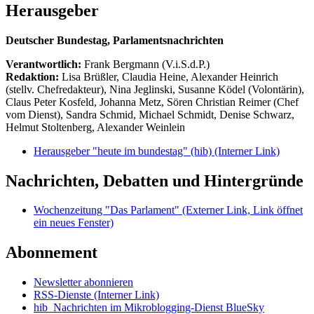
Herausgeber
Deutscher Bundestag, Parlamentsnachrichten
Verantwortlich:
Frank Bergmann (V.i.S.d.P.)
Redaktion:
Lisa Brüßler, Claudia Heine, Alexander Heinrich
(stellv. Chefredakteur), Nina Jeglinski,
Susanne Ködel (Volontärin),
Claus Peter Kosfeld, Johanna Metz, Sören Christian Reimer (Chef
vom Dienst), Sandra Schmid, Michael Schmidt, Denise Schwarz,
Helmut Stoltenberg, Alexander Weinlein
Herausgeber "heute im bundestag" (hib)
(Interner Link)
Nachrichten, Debatten und Hintergründe
Wochenzeitung "Das Parlament"
(Externer Link, Link öffnet
ein neues Fenster)
Abonnement
Newsletter abonnieren
RSS-Dienste
(Interner Link)
hib_Nachrichten im Mikroblogging-Dienst BlueSky