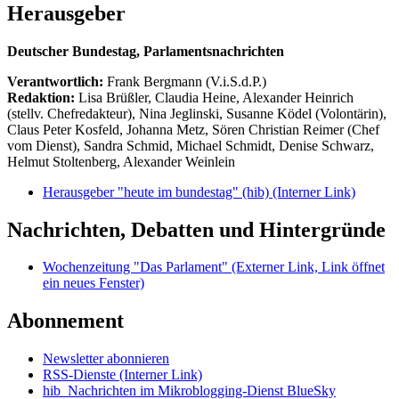
Herausgeber
Deutscher Bundestag, Parlamentsnachrichten
Verantwortlich:
Frank Bergmann (V.i.S.d.P.)
Redaktion:
Lisa Brüßler, Claudia Heine, Alexander Heinrich
(stellv. Chefredakteur), Nina Jeglinski,
Susanne Ködel (Volontärin),
Claus Peter Kosfeld, Johanna Metz, Sören Christian Reimer (Chef
vom Dienst), Sandra Schmid, Michael Schmidt, Denise Schwarz,
Helmut Stoltenberg, Alexander Weinlein
Herausgeber "heute im bundestag" (hib)
(Interner Link)
Nachrichten, Debatten und Hintergründe
Wochenzeitung "Das Parlament"
(Externer Link, Link öffnet
ein neues Fenster)
Abonnement
Newsletter abonnieren
RSS-Dienste
(Interner Link)
hib_Nachrichten im Mikroblogging-Dienst BlueSky